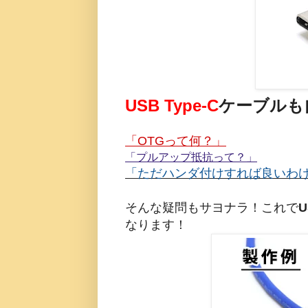
USB Type-C
ケーブル
も
「OTGって何？」
「プルアップ抵抗って？」
「ただハンダ付けすれば良いわ
そんな疑問もサヨナラ！これで
U
なります！