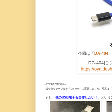
今回は「
DA-40
↓DC-40
https://oyaide
(2024/12/12更新)
切り売りケーブルを「DA-404」に変更しました。写真
もし「
他のUSB端子も自作したい！
」という