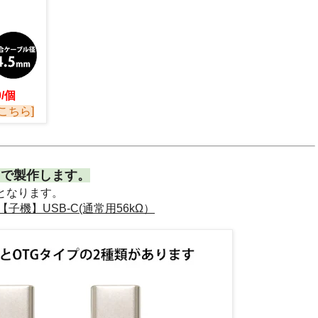
0/個
こちら]
様】で製作します。
せとなります。
- 【子機】USB-C(通常用56kΩ）