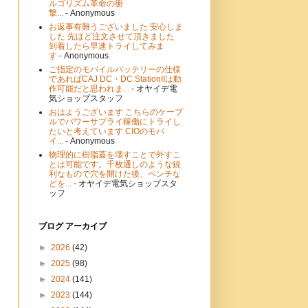
ルゴリズム革命の衝
撃...
- Anonymous
お返事有難うございました 安心しま
した 先ほど注文させて頂きました
到着したら早速トライしてみま
す
- Anonymous
ご指定のモバイルバッテリーの仕様
であればCAJ DC・DC StationIIは動
作可能だと思われま...
- オヤイデ電
気ショップスタッフ
おはようございます こちらのケーブ
ルでパワーサプライ稼働にトライし
たいと考えています CIOのモバ
イ...
- Anonymous
物理的に樹脂蓋を壊すことで外すこ
とは可能です。千枚通しのような鋭
利なもので穴を開けた後、ペンチな
どを...
- オヤイデ電気ショップスタ
ッフ
ブログ アーカイブ
►
2026
(42)
►
2025
(98)
►
2024
(141)
►
2023
(144)