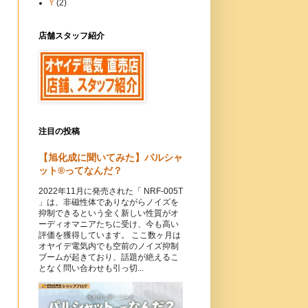
Y
(2)
店舗スタッフ紹介
注目の投稿
【旭化成に聞いてみた】パルシャ
ット®ってなんだ？
2022年11月に発売された「 NRF-005T
」は、非磁性体でありながらノイズを
抑制できるという全く新しい性質がオ
ーディオマニアたちに受け、今も高い
評価を獲得しています。 ここ数ヶ月は
オヤイデ電気内でも空前のノイズ抑制
ブームが起きており、話題が絶えるこ
となく問い合わせも引っ切...