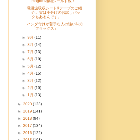
mogami極細シールド線！
電磁波吸収シート&テープのご紹
介。実は小分けのお試しパッ
クもあるんです。
ハンダ付けが苦手な人の強い味方
「フラックス」
►
9月
(11)
►
8月
(14)
►
7月
(13)
►
6月
(10)
►
5月
(12)
►
4月
(15)
►
3月
(12)
►
2月
(10)
►
1月
(13)
►
2020
(123)
►
2019
(141)
►
2018
(94)
►
2017
(134)
►
2016
(122)
►
2015
(191)