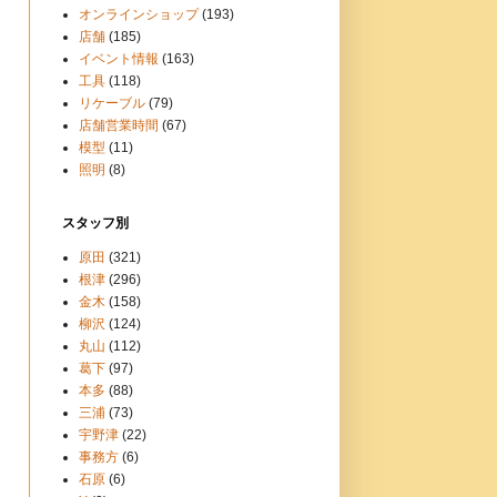
オンラインショップ
(193)
店舗
(185)
イベント情報
(163)
工具
(118)
リケーブル
(79)
店舗営業時間
(67)
模型
(11)
照明
(8)
スタッフ別
原田
(321)
根津
(296)
金木
(158)
柳沢
(124)
丸山
(112)
葛下
(97)
本多
(88)
三浦
(73)
宇野津
(22)
事務方
(6)
石原
(6)