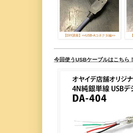
【DIY講座】<<USB-Aコネクタ編>>
【
今回使うUSBケーブルはこちら