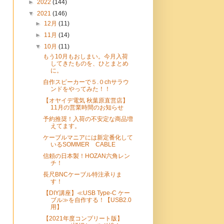
►
2022
(144)
▼
2021
(146)
►
12月
(11)
►
11月
(14)
▼
10月
(11)
もう10月もおしまい。今月入荷
してきたものを、ひとまとめ
に。
自作スピーカーで５.０chサラウ
ンドをやってみた！！
【オヤイデ電気 秋葉原直営店】
11月の営業時間のお知らせ
予約推奨！入荷の不安定な商品増
えてます。
ケーブルマニアには新定番化して
いるSOMMER CABLE
信頼の日本製！HOZAN六角レン
チ！
長尺BNCケーブル特注承りま
す！
【DIY講座】≪USB Type-C ケー
ブル≫を自作する！【USB2.0
用】
【2021年度コンプリート版】